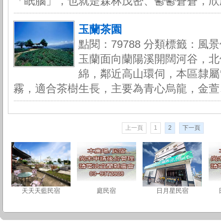
「眠腦」，也就是森林茂密、鬱鬱蒼蒼，欣欣
玉蘭茶園
點閱：79788 分類標籤：風景
玉蘭面向蘭陽溪開闊河谷，北
綿，鄰近高山環伺，本區隸屬
霧，適合茶樹生長，主要為青心烏龍，金萱、
上一頁
1
2
下一頁
天天天藍民宿
庭民宿
日月星民宿