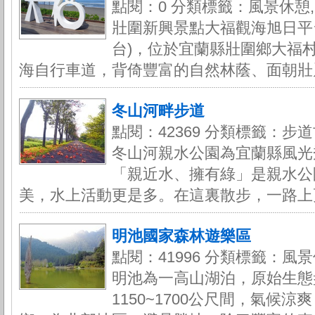
點閱：0 分類標籤：風景休憩,
壯圍新興景點大福觀海旭日平
台)，位於宜蘭縣壯圍鄉大福
海自行車道，背倚豐富的自然林蔭、面朝壯麗
冬山河畔步道
點閱：42369 分類標籤：步道
冬山河親水公園為宜蘭縣風光
「親近水、擁有綠」是親水公
美，水上活動更是多。在這裏散步，一路上更
明池國家森林遊樂區
點閱：41996 分類標籤：風景
明池為一高山湖泊，原始生態
1150~1700公尺間，氣候