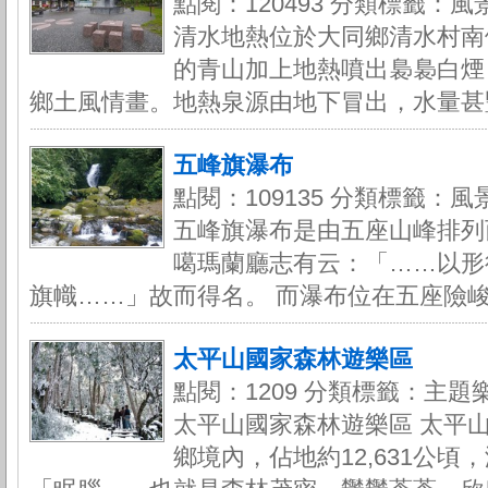
點閱：120493 分類標籤：風
清水地熱位於大同鄉清水村南
的青山加上地熱噴出裊裊白煙
鄉土風情畫。地熱泉源由地下冒出，水量甚豐
五峰旗瀑布
點閱：109135 分類標籤：風
五峰旗瀑布是由五座山峰排列
噶瑪蘭廳志有云：「……以形
旗幟……」故而得名。 而瀑布位在五座險峻山
太平山國家森林遊樂區
點閱：1209 分類標籤：主題
太平山國家森林遊樂區 太平
鄉境內，佔地約12,631公頃