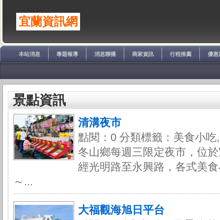
宜蘭資訊網
本站消息
專題報導
消息聯播
商家資訊
行程推薦
優惠
景點資訊
清溝夜市
點閱：0 分類標籤：美食小吃,
冬山鄉每週三限定夜市，位於
經光明路至永興路，各式美食
～...
大福觀海旭日平台