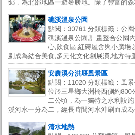
鄉，為北部地區一避暑勝地。除了豐富的森林
礁溪溫泉公園
點閱：30761 分類標籤：公園
礁溪溫泉公園,計畫整合公園
心,飲食區,紅磚屋舍與小廣場
劃成為結合美食,多元化文化創展演,地方特產
安農溪分洪堰風景區
點閱：11020 分類標籤：風景
位於三星鄉大洲橋西側約80
二公頃，為一獨特之水利設施
溪河水一分為二，經長時間河水沖刷而成為一
清水地熱