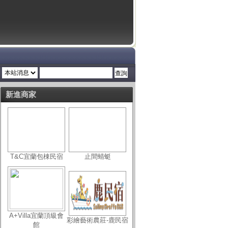
新進商家
T&C宜蘭包棟民宿
止間蜻蜓
A+Villa宜蘭頂級會
彩繪藝術農莊-鹿民宿
館