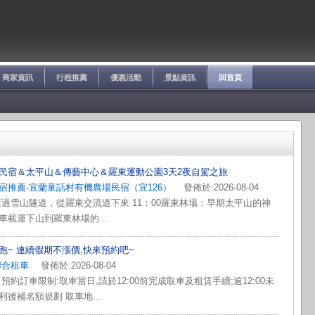
商家資訊
行程推薦
優惠活動
景點資訊
回首頁
民宿＆太平山＆傳藝中心＆羅東運動公園3天2夜自駕之旅
宿推薦-宜蘭童話村有機農場民宿（宜126）
發佈於:2026-08-04
經過雪山隧道，從羅東交流道下來 11：00羅東林場：早期太平山的神
車載運下山到羅東林場的...
跑~ 連續假期不漲價,快來預約吧~
聯合租車
發佈於:2026-08-04
預約訂車限制:取車當日,請於12:00前完成取車及租賃手續;逾12:00未
後補名額規劃 取車地...