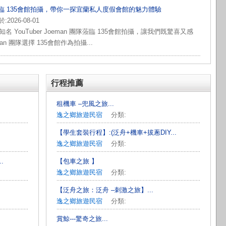
隊蒞臨 135會館拍攝，帶你一探宜蘭私人度假會館的魅力體驗
026-08-01
 YouTuber Joeman 團隊蒞臨 135會館拍攝，讓我們既驚喜又感
an 團隊選擇 135會館作為拍攝...
行程推薦
租機車 –兜風之旅...
逸之鄉旅遊民宿
分類:
【學生套裝行程】:(泛舟+機車+拔蔥DIY...
逸之鄉旅遊民宿
分類:
.
【包車之旅 】
逸之鄉旅遊民宿
分類:
【泛舟之旅：泛舟 –刺激之旅】...
逸之鄉旅遊民宿
分類:
賞鯨---驚奇之旅...