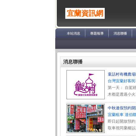
宜蘭資訊網
本站消息
專題報導
消息聯播
消息聯播
童話村有機農場
台灣宜蘭好客民
第一天： 自駕
木都是透過小火
中秋連假預約開
宜蘭租車 達伯
即日起開放預約 
取車視同棄權以利