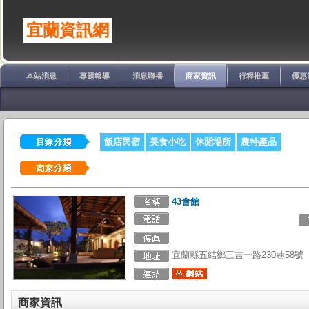
宜蘭資訊網
本站消息
專題報導
消息聯播
商家資訊
行程推薦
優惠
飯店民宿
美食小吃
休閒場所
農特產品
43會館
宜蘭縣五結鄉三吉一路230巷58號
商家資訊