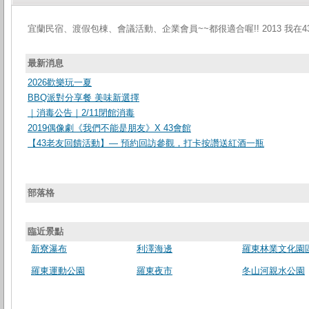
宜蘭民宿、渡假包棟、會議活動、企業會員~~都很適合喔!! 2013 我在4
最新消息
2026歡樂玩一夏
BBQ派對分享餐 美味新選擇
｜消毒公告｜2/11閉館消毒
2019偶像劇《我們不能是朋友》X 43會館
【43老友回饋活動】— 預約回訪參觀，打卡按讚送紅酒一瓶
部落格
臨近景點
新寮瀑布
利澤海邊
羅東林業文化園
羅東運動公園
羅東夜市
冬山河親水公園