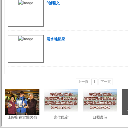
9號藝文
清水地熱泉
上一頁
1
下一頁
庄腳所在宜蘭民宿
家佳民宿
日照農莊