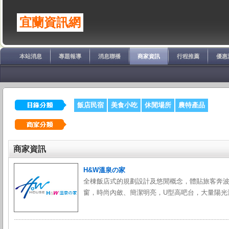
宜蘭資訊網
本站消息
專題報導
消息聯播
商家資訊
行程推薦
優惠
飯店民宿
美食小吃
休閒場所
農特產品
商家資訊
H&W溫泉の家
全棟飯店式的規劃設計及悠閒概念，體貼旅客奔
窗，時尚內斂、簡潔明亮，U型高吧台，大量陽光灑