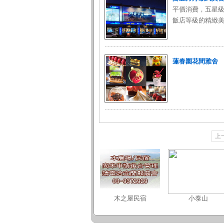
平價消費，五星級
飯店等級的精緻美饌
蓮春園花間雅舍
上
木之屋民宿
小泰山