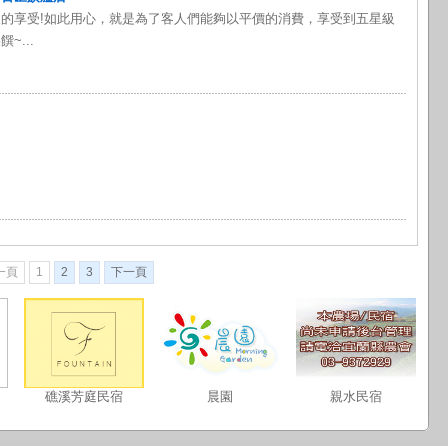
的享受!如此用心，就是為了客人們能夠以平價的消費，享受到五星級
~...
一頁
1
2
3
下一頁
礁溪芳庭民宿
晨園
親水民宿