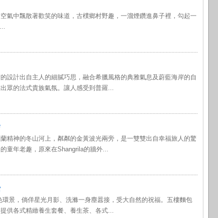
，空氣中飄散著歡笑的味道，古樸鄉村野趣，一溜煙鑽進鼻子裡，勾起一
..
宿的設計出自主人的細膩巧思，融合希臘風格的典雅氣息及蔚藍海岸的自
出眾的法式貴族氣氛。讓人感受到普羅...
店
宜蘭精神的冬山河上，粼粼的金黃波光兩旁，是一雙雙出自幸福旅人的驚
年老趣，原來在Shangrila的牆外...
館
色環景，倘佯星光月影、洗滌一身塵囂接，受大自然的祝福。五樓麵包
提供各式精緻養生套餐、養生茶、各式...