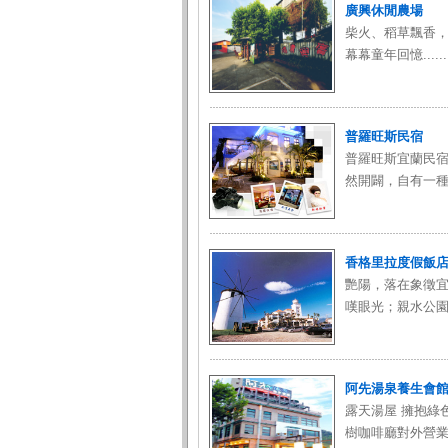
廣興休閒農場
柴火、稻草飄香
幕幕童年回憶.......
普羅旺斯民宿
普羅旺斯宜蘭民
然開闢，自有一種
香格里拉度假飯
艷陽，落在象徵
嘆眼光；親水公園的童
阿先湯泉養生會
露天湯屋 擁抱綠
樹咖啡廳對外營業