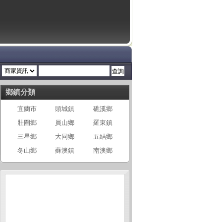
鄉鎮分類
宜蘭市
頭城鎮
礁溪鄉
壯圍鄉
員山鄉
羅東鎮
三星鄉
大同鄉
五結鄉
冬山鄉
蘇澳鎮
南澳鄉