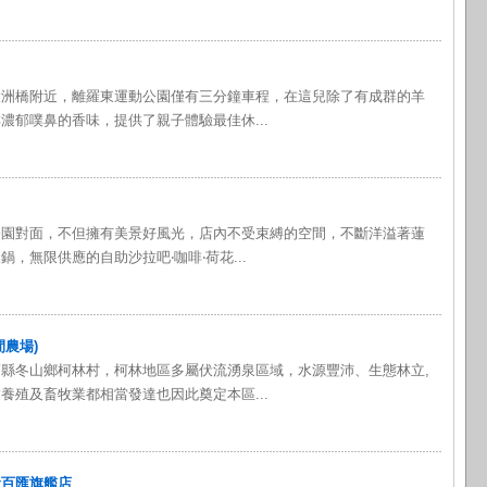
大洲橋附近，離羅東運動公園僅有三分鐘車程，在這兒除了有成群的羊
濃郁噗鼻的香味，提供了親子體驗最佳休...
公園對面，不但擁有美景好風光，店內不受束縛的空間，不斷洋溢著蓮
，無限供應的自助沙拉吧‧咖啡‧荷花...
閒農場)
縣冬山鄉柯林村，柯林地區多屬伏流湧泉區域，水源豐沛、生態林立,
養殖及畜牧業都相當發達也因此奠定本區...
食百匯旗艦店