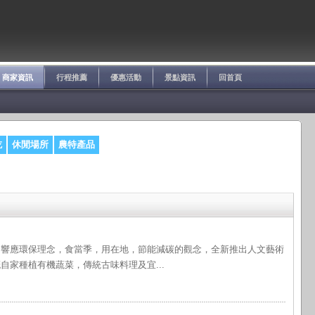
商家資訊
行程推薦
優惠活動
景點資訊
回首頁
吃
休閒場所
農特產品
，響應環保理念，食當季，用在地，節能減碳的觀念，全新推出人文藝術
自家種植有機蔬菜，傳統古味料理及宜...