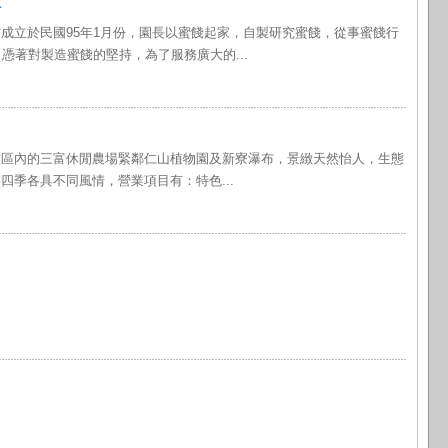
村
成立於民國95年1月份，園長以蜜餞起家，自製研究蜜餞，從事蜜餞行
，憑著對製造蜜餞的堅持，為了服務廣大的...
業區內的三富休閒農場緊鄰仁山植物園及新寮瀑布，景緻天然怡人，生態
四季各具不同風情，營業項目有：特色...