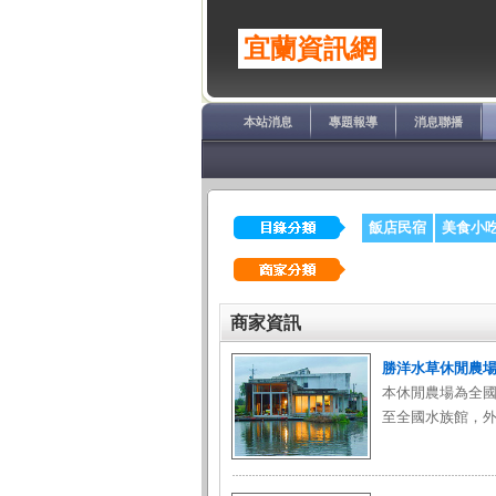
宜蘭資訊網
本站消息
專題報導
消息聯播
飯店民宿
美食小
商家資訊
勝洋水草休閒農
本休閒農場為全
至全國水族館，外