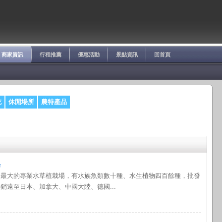
商家資訊
行程推薦
優惠活動
景點資訊
回首頁
吃
休閒場所
農特產品
場
國最大的專業水草植栽場，有水族魚類數十種、水生植物四百餘種，批發
銷遠至日本、加拿大、中國大陸、德國...