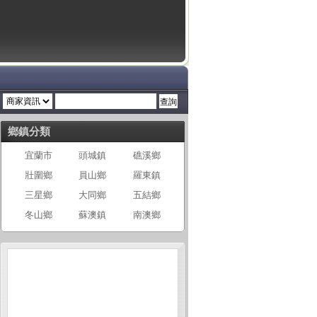
鄉鎮分類
宜蘭市
頭城鎮
礁溪鄉
壯圍鄉
員山鄉
羅東鎮
三星鄉
大同鄉
五結鄉
冬山鄉
蘇澳鎮
南澳鄉