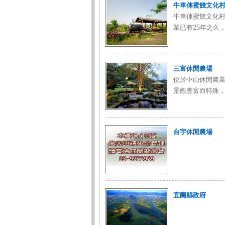
牛車俥蜜餞文化
牛車俥蜜餞文化村
業已有25年之久
三富休閒農場
位於中山休閒農
景觀豐富而特殊，
台宇休閒農場
宜蘭縣政府