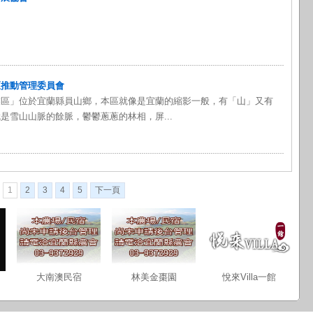
區推動管理委員會
業區」位於宜蘭縣員山鄉，本區就像是宜蘭的縮影一般，有「山」又有
是雪山山脈的餘脈，鬱鬱蔥蔥的林相，屏...
1
2
3
4
5
下一頁
大南澳民宿
林美金棗園
悅來Villa一館