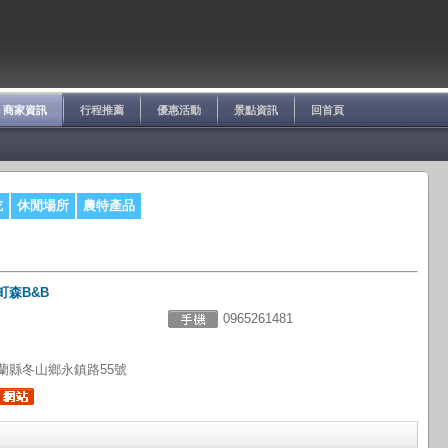
商家資訊
行程推薦
優惠活動
景點資訊
回首頁
吃
休閒場所
農特產品
町森B&B
0965261481
蘭縣冬山鄉永鎮路55號