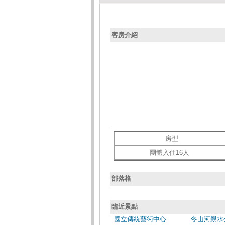
客房介紹
房型
團體入住16人
部落格
臨近景點
國立傳統藝術中心
冬山河親水