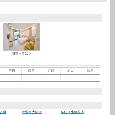
團體入住16人
平日
假日
定價
加人
加床
公園
武淵水火同源
冬山河生態綠舟