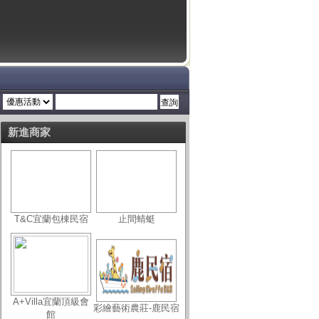
新進商家
T&C宜蘭包棟民宿
止間蜻蜓
A+Villa宜蘭頂級會
彩繪藝術農莊-鹿民宿
館