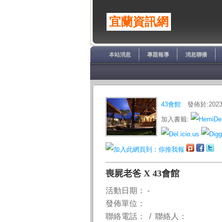
宜蘭資訊網
本站消息
專題報導
消息聯播
43會館
發佈於:2023-
加入書籤:
喪屍老爸 X 43會館
活動日期： -
發佈單位：
聯絡電話： / 聯絡人：