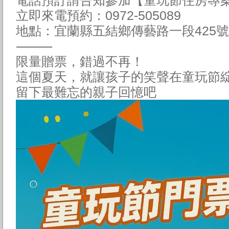
立即來電預約：0972-505089
地點：宜蘭縣五結鄉傳藝路一段425號
⸻
限量贈票，錯過不再！
這個夏天，就讓孩子的笑聲在童玩節
留下最難忘的親子回憶吧