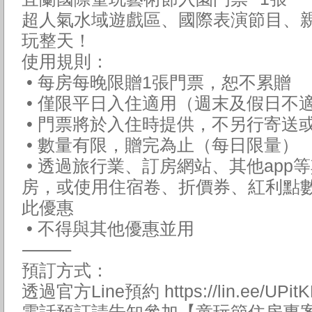
超人氣水域遊戲區、國際表演節目、
玩整天！
使用規則：
• 每房每晚限贈1張門票，恕不累贈
• 僅限平日入住適用（週末及假日不
• 門票將於入住時提供，不另行寄送
• 數量有限，贈完為止（每日限量）
• 透過旅行業、訂房網站、其他app
房，或使用住宿卷、折價券、紅利點
此優惠
• 不得與其他優惠並用
⸻
預訂方式：
透過官方Line預約 https://lin.ee/UPitK
電話預訂請告知參加【童玩節住房專