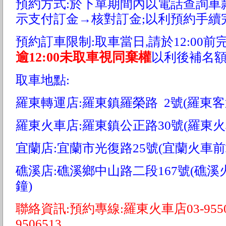
預約方式:於下單期間內以電話查詢車
示支付訂金→核對訂金;以利預約手續
預約訂車限制:取車當日,請於12:00
逾12:00未取車視同棄權
以利後補名
取車地點:
羅東轉運店:羅東鎮羅榮路 2號(羅東客
羅東火車店:羅東鎮公正路30號(羅東火
宜蘭店:宜蘭市光復路25號(宜蘭火車前
礁溪店:礁溪鄉中山路二段167號(礁
鐘)
聯絡資訊:預約專線:羅東火車店03-9550
9506513 宜蘭