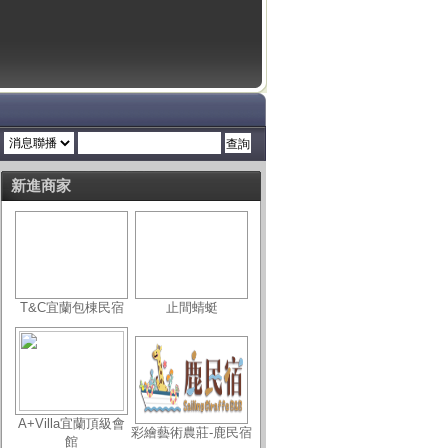
新進商家
T&C宜蘭包棟民宿
止間蜻蜓
A+Villa宜蘭頂級會
彩繪藝術農莊-鹿民宿
館