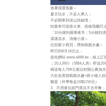
放暑假渡假趣～
夏天玩水；不必人擠人；
不必開車到深山找秘境；
怕塞車可搭搭火車、搭格瑪蘭巴
「10分鍾到羅東夜市；5分鐘到
潺潺流水、清徹小溪～
任您家小寶貝；撈魚蝦戲水趣～
即日到8月16日止；
從此網站 www.s888.tw；線上訂
；20人同行（5間4人房）即送2
碼送每人799元童話村開心農漁
大肚魚黑殼蝦戲水趣+跟小矮人拍
雞蛋（外帶每盒10顆150元）
3、不用童玩節門票且不含早餐；加l