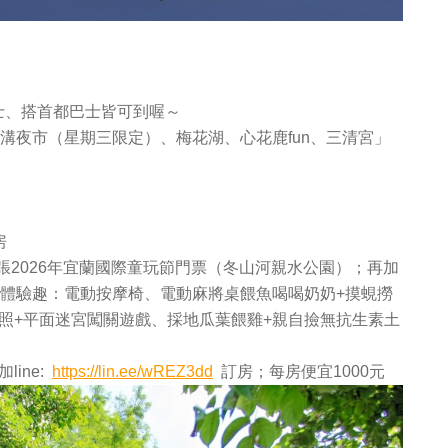
士、搭首都巴士皆可到喔～
清溝夜市（星期三限定）、梅花湖、心花鹿fun、三清宮」
房
0張2026年宜蘭國際童玩節門票（冬山河親水公園）；再加
夫體驗趣：電動按摩椅、電動麻將桌餵魚喝喝奶奶+摸蜆撈
照+平面迷宮闖關遊戲、採地瓜葉餵雞+親自撿無抗生素土
ine:
https://lin.ee/wREZ3dd
訂房；每房便宜1000元