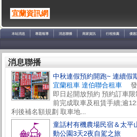
宜蘭資訊網
本站消息
專題報導
消息聯播
商家資訊
行程推薦
優惠
消息聯播
中秋連假預約開跑~ 連續假
宜蘭租車 達伯聯合租車
發佈於
即日起開放預約 預約訂車限制:
前完成取車及租賃手續;逾12
利後補名額規劃 取車地...
童話村有機農場民宿＆太平
動公園3天2夜自駕之旅