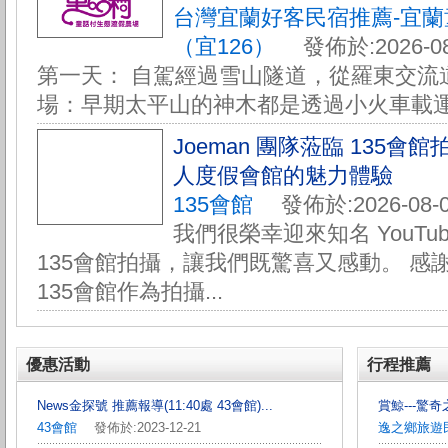
台灣宜蘭好客民宿推薦-宜
（宜126）
發佈於:2026-08
第一天： 自駕經過雪山隧道，從羅東交流道
場：早期太平山的神木都是透過小火車載運下
Joeman 團隊蒞臨 135
人度假會館的魅力體驗
135會館
發佈於:2026-08-0
我們很榮幸迎來知名 YouTube
135會館拍攝，讓我們既驚喜又感動。 感謝 
135會館作為拍攝...
優惠活動
行程推薦
News金探號 推薦報導(11:40處 43會館)...
賞鯨---驚奇之
43會館
發佈於:2023-12-21
逸之鄉旅遊