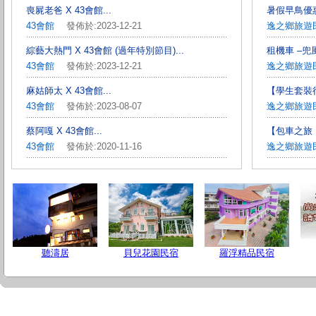
喪屍老爸 X 43會館...
暑假早鳥優惠
43會館
發佈於:2023-12-21
逸之鄉旅遊
綜藝大熱門 X 43會館 (過年特別節目)...
租機車 –兜風
43會館
發佈於:2023-12-21
逸之鄉旅遊
麻姑師太 X 43會館...
【學生套裝行程
43會館
發佈於:2023-08-07
逸之鄉旅遊
蔡阿嘎 X 43會館...
【包車之旅
43會館
發佈於:2020-11-16
逸之鄉旅遊
聽濤居
貝兒花園民宿
羅浮精品民宿