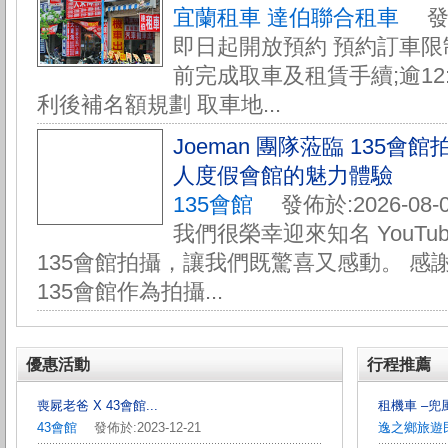
宜蘭租車 達伯聯合租車
發佈於
即日起開放預約 預約訂車限制:
前完成取車及租賃手續;逾12
利後補名額規劃 取車地...
Joeman 團隊蒞臨 135
人度假會館的魅力體驗
135會館
發佈於:2026-08-0
我們很榮幸迎來知名 YouTube
135會館拍攝，讓我們既驚喜又感動。 感謝 
135會館作為拍攝...
優惠活動
行程推薦
喪屍老爸 X 43會館...
租機車 –兜風
43會館
發佈於:2023-12-21
逸之鄉旅遊