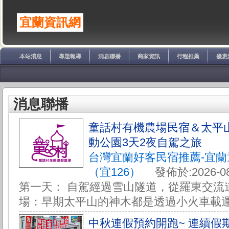
宜蘭資訊網
本站消息
專題報導
消息聯播
商家資訊
行程推薦
優惠
消息聯播
童話村有機農場民宿＆太平
動公園3天2夜自駕之旅
台灣宜蘭好客民宿推薦-宜
（宜126）
發佈於:2026-08
第一天： 自駕經過雪山隧道，從羅東交流道
場：早期太平山的神木都是透過小火車載運下
中秋連假預約開跑~ 連續假