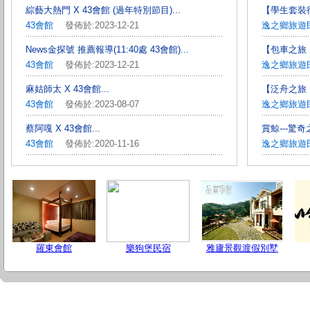
綜藝大熱門 X 43會館 (過年特別節目)...
【學生套裝行程
43會館
發佈於:2023-12-21
逸之鄉旅遊
News金探號 推薦報導(11:40處 43會館)...
【包車之旅
43會館
發佈於:2023-12-21
逸之鄉旅遊
麻姑師太 X 43會館...
【泛舟之旅：
43會館
發佈於:2023-08-07
逸之鄉旅遊
蔡阿嘎 X 43會館...
賞鯨---驚奇之
43會館
發佈於:2020-11-16
逸之鄉旅遊
羅東會館
樂狗堡民宿
雅廬景觀渡假別墅