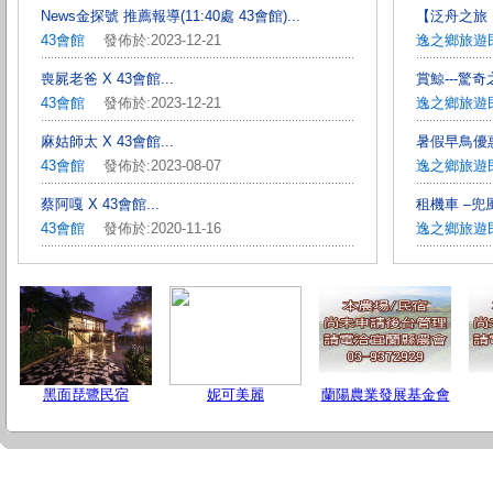
News金探號 推薦報導(11:40處 43會館)...
【泛舟之旅：
43會館
發佈於:2023-12-21
逸之鄉旅遊
喪屍老爸 X 43會館...
賞鯨---驚奇之
43會館
發佈於:2023-12-21
逸之鄉旅遊
麻姑師太 X 43會館...
暑假早鳥優惠
43會館
發佈於:2023-08-07
逸之鄉旅遊
蔡阿嘎 X 43會館...
租機車 –兜風
43會館
發佈於:2020-11-16
逸之鄉旅遊
黑面琵鷺民宿
妮可美麗
蘭陽農業發展基金會