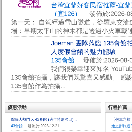
台灣宜蘭好客民宿推薦-宜
（宜126）
發佈於:2026-08
第一天： 自駕經過雪山隧道，從羅東交流道
場：早期太平山的神木都是透過小火車載運下
Joeman 團隊蒞臨 135
人度假會館的魅力體驗
135會館
發佈於:2026-08-0
我們很榮幸迎來知名 YouTube
135會館拍攝，讓我們既驚喜又感動。 感謝 
135會館作為拍攝...
優惠活動
行程推薦
綜藝大熱門 X 43會館 (過年特別節目)...
【包車之旅
43會館
發佈於:2023-12-21
逸之鄉旅遊