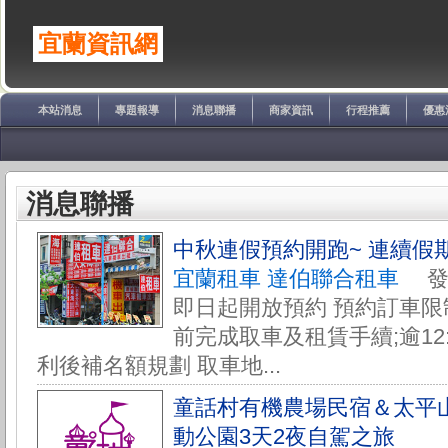
宜蘭資訊網
本站消息
專題報導
消息聯播
商家資訊
行程推薦
優惠
消息聯播
中秋連假預約開跑~ 連續假
宜蘭租車 達伯聯合租車
發佈於
即日起開放預約 預約訂車限制:
前完成取車及租賃手續;逾12
利後補名額規劃 取車地...
童話村有機農場民宿＆太平
動公園3天2夜自駕之旅