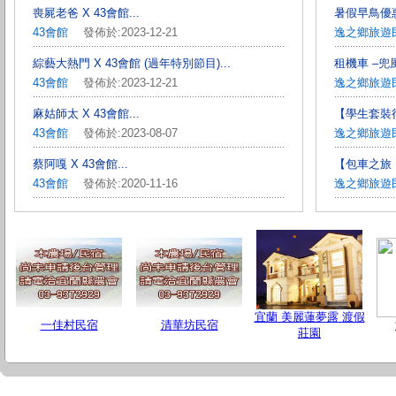
喪屍老爸 X 43會館...
暑假早鳥優惠
43會館
發佈於:2023-12-21
逸之鄉旅遊
綜藝大熱門 X 43會館 (過年特別節目)...
租機車 –兜風
43會館
發佈於:2023-12-21
逸之鄉旅遊
麻姑師太 X 43會館...
【學生套裝行程
43會館
發佈於:2023-08-07
逸之鄉旅遊
蔡阿嘎 X 43會館...
【包車之旅
43會館
發佈於:2020-11-16
逸之鄉旅遊
宜蘭 美麗蓮夢露 渡假
一佳村民宿
清華坊民宿
莊園