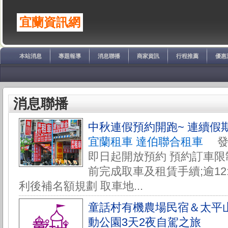
宜蘭資訊網
本站消息
專題報導
消息聯播
商家資訊
行程推薦
優惠
消息聯播
中秋連假預約開跑~ 連續假
宜蘭租車 達伯聯合租車
發佈於
即日起開放預約 預約訂車限制:
前完成取車及租賃手續;逾12
利後補名額規劃 取車地...
童話村有機農場民宿＆太平
動公園3天2夜自駕之旅