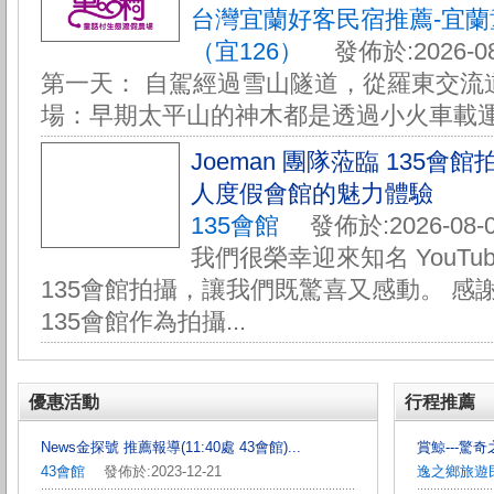
台灣宜蘭好客民宿推薦-宜
（宜126）
發佈於:2026-08
第一天： 自駕經過雪山隧道，從羅東交流道
場：早期太平山的神木都是透過小火車載運下
Joeman 團隊蒞臨 135
人度假會館的魅力體驗
135會館
發佈於:2026-08-0
我們很榮幸迎來知名 YouTube
135會館拍攝，讓我們既驚喜又感動。 感謝 
135會館作為拍攝...
優惠活動
行程推薦
News金探號 推薦報導(11:40處 43會館)...
賞鯨---驚奇之
43會館
發佈於:2023-12-21
逸之鄉旅遊