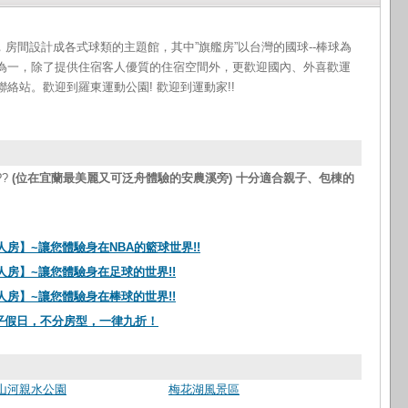
，房間設計成各式球類的主題館，其中”旗艦房”以台灣的國球--棒球為
為一，除了提供住宿客人優質的住宿空間外，更歡迎國內、外喜歡運
絡站。歡迎到羅東運動公園! 歡迎到運動家!!
?
(位在宜蘭最美麗又可泛舟體驗的安農溪旁) 十分適合親子、包棟的
房】~讓您體驗身在NBA的籃球世界!!
人房】~讓您體驗身在足球的世界!!
人房】~讓您體驗身在棒球的世界!!
平假日，不分房型，一律九折！
山河親水公園
梅花湖風景區