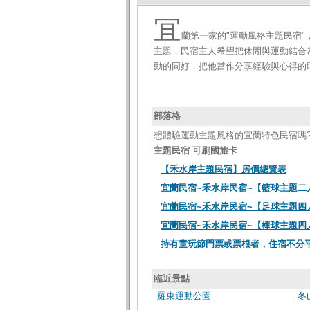
宜
蘭第一家的"運動風格主題民宿"
主題，民宿主人希望把休閒與運動結合
動的同好，把他當作分享經驗與心得的聯
部落格
想體驗運動主題風格的宜蘭特色民宿嗎?
主題民宿 可刷國旅卡
【禾水岸主題民宿】房價總覽表
宜蘭民宿~禾水岸民宿~【籃球主題二人
宜蘭民宿~禾水岸民宿~【足球主題四
宜蘭民宿~禾水岸民宿~【棒球主題四
持有童玩節門票或票根者，住宿不分
臨近景點
羅東運動公園
冬