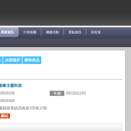
商家資訊
行程推薦
優惠活動
景點資訊
回首頁
吃
休閒場所
農特產品
動家主題民宿
-9559168
0921811193
-9559168
蘭縣羅東鎮四維路155巷12號