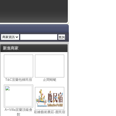
新進商家
T&C宜蘭包棟民宿
止間蜻蜓
A+Villa宜蘭頂級會
彩繪藝術農莊-鹿民宿
館