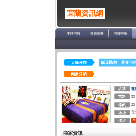
宜蘭資訊網
本站消息
專題報導
消息聯播
飯店民宿
美食小
運
03
03
宜
商家資訊