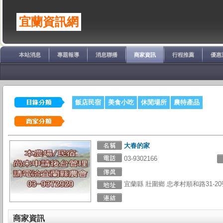
宜蘭資訊網
本站消息
專題報導
消息聯播
商家資訊
行程推薦
優惠
飯店民宿
美食小吃
休閒場所
農特產品
大春的家
03-9302166
宜蘭縣 壯圍鄉 忠孝村順和路31-20
商家資訊