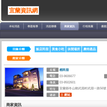
宜蘭資訊網
本站消息
專題報導
消息聯播
商家資訊
行程推薦
優惠
飯店民宿
美食小吃
休閒場所
農特產品
稻民宿
03-9606677
03-9502601
宜蘭縣冬山鄉武淵村武淵一路56號
商家資訊