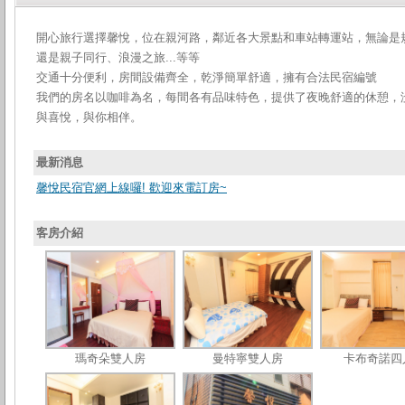
開心旅行選擇馨悅，位在親河路，鄰近各大景點和車站轉運站，無論是
還是親子同行、浪漫之旅...等等
交通十分便利，房間設備齊全，乾淨簡單舒適，擁有合法民宿編號
我們的房名以咖啡為名，每間各有品味特色，提供了夜晚舒適的休憩，
與喜悅，與你相伴。
最新消息
馨悅民宿官網上線囉! ​歡迎來電訂房~
客房介紹
瑪奇朵雙人房
曼特寧雙人房
卡布奇諾四