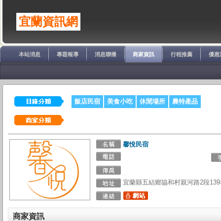
宜蘭資訊網
本站消息
專題報導
消息聯播
商家資訊
行程推薦
優惠
飯店民宿
美食小吃
休閒場所
農特產品
馨悅民宿
宜蘭縣五結鄉協和村親河路2段139
商家資訊