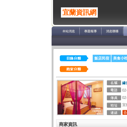
宜蘭資訊網
本站消息
專題報導
消息聯播
飯店民宿
美食小
緣
02
02
宜
商家資訊