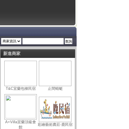
新進商家
T&C宜蘭包棟民宿
止間蜻蜓
A+Villa宜蘭頂級會
彩繪藝術農莊-鹿民宿
館