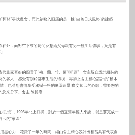
地"柯林"尋找農舍，而此刻映入眼廉的是一棟"白色日式風格"的建築
作在外，面對空下來的房間及想給父母親有另一種生活體驗，於是有
!
代畫家喜好的四君子"梅、蘭、竹、菊"與"蓮"，舍主親自設計組裝的
訪的客人，感受有別於都市生活的環境，再加上舍主精心設計的"檜木
心情，也請您盡情享受獨樹一格的庭園造景!廣交知己的心願，需要您的
您來分享...舍主 陳博彥
中心思想"，1993年北上打拼，對於一個宜蘭年輕人來說，就是要完成一
己的"家園"
現址，用盡心力，花費了一年的時間，經由舍主精心設計出相當具有代表自