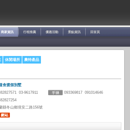
商家資訊
行程推薦
優惠活動
景點資訊
回首頁
吃
休閒場所
農特產品
道舍渡假別墅
-82827571 03-9617911
093369817 091014646
-82827254
蘭縣冬山鄉境安二路156號