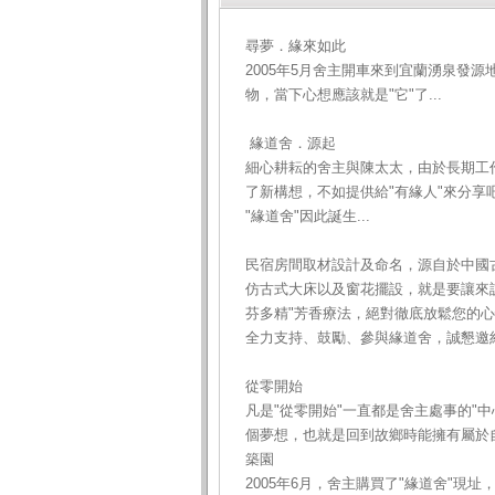
尋夢．緣來如此
2005年5月舍主開車來到宜蘭湧泉發源
物，當下心想應該就是"它"了...
緣道舍．源起
細心耕耘的舍主與陳太太，由於長期工
了新構想，不如提供給"有緣人"來分享吧
"緣道舍"因此誕生...
民宿房間取材設計及命名，源自於中國古
仿古式大床以及窗花擺設，就是要讓來
芬多精"芳香療法，絕對徹底放鬆您的
全力支持、鼓勵、參與緣道舍，誠懇邀約
從零開始
凡是"從零開始"一直都是舍主處事的"
個夢想，也就是回到故鄉時能擁有屬於自
築園
2005年6月，舍主購買了"緣道舍"